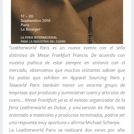
“
Leatherworld Paris es un nuevo evento con el sello
distintivo de Messe Frankfurt Francia. De acuerdo con
nuestra política de estar siempre en sintonía con el
mercado, observamos que muchos visitantes sabían que
los países que exhiben en Apparel Sourcing Paris y
Texworld Paris también tienen un enorme grupo de
empresas que producen y suministran cuero y artículos de
cuero… Messe Frankfurt ya es el exitoso organizador de la
feria Leatherworld en Dubai, y una versión de París, más
orientada a materiales y productos terminados, podría ser
una respuesta muy oportuna
.» afirma Michael Scherpe.
La Leatherworld Paris se realizará dos veces por año