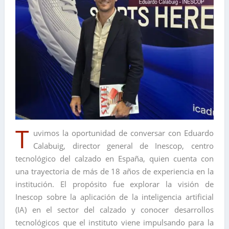
T
uvimos la oportunidad de conversar con Eduardo
Calabuig, director general de Inescop, centro
tecnológico del calzado en España, quien cuenta con
una trayectoria de más de 18 años de experiencia en la
institución. El propósito fue explorar la visión de
Inescop sobre la aplicación de la inteligencia artificial
(IA) en el sector del calzado y conocer desarrollos
tecnológicos que el instituto viene impulsando para la