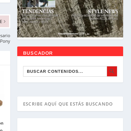
E
esario
 Pony
BUSCADOR
BOTÓN DE BÚSQUEDA
Buscar:
on
co