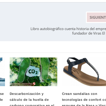
SIGUIENT
Libro autobiográfico cuenta historia del empr
fundador de Viras El
 se
Descarbonización y
Crean sandalias con
de
cálculo de la huella de
tecnologías de confort c
carbono corporativa en el
espuma de la Nasa y Vis