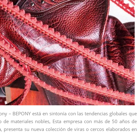
Pony – BEPONY está en sintonía con las tendencias globales que
 uso de materiales nobles, Esta empresa con más de 50 años de
ía, presenta su nueva colección de viras o cercos elaborados en