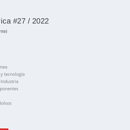
ica #27 / 2022
nte)
ínea
 y tecnología
 Industria
mponentes
Bolsos