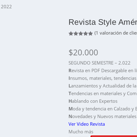
/ 2022
Revista Style Amér
(
1
valoración de clie
Valorado
con
5.00
$
20.000
de 5 en
base a
valoración
SEGUNDO SEMESTRE – 2.022
de un
cliente
R
evista en PDF Descargable en l
I
nsumos, materiales, tendencias
L
anzamientos y Actualidad de la
T
endencias en materiales y Co
H
ablando con Expertos
M
oda y tendencia en Calzado y 
N
ovedades y Nuevos materiales
Ver Video Revista
Mucho más