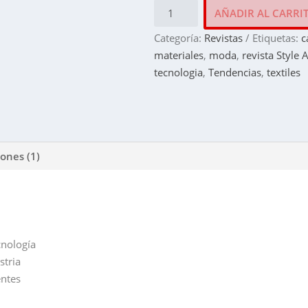
Revista
AÑADIR AL CARRI
Style
Categoría:
Revistas
Etiquetas:
c
América
materiales
,
moda
,
revista Style 
#27
tecnologia
,
Tendencias
,
textiles
/
2022
cantidad
iones (1)
cnología
stria
ntes