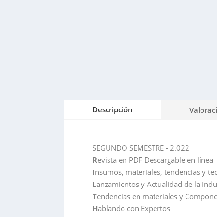
Descripción
Valorac
SEGUNDO SEMESTRE - 2.022
R
evista en PDF Descargable en línea
I
nsumos, materiales, tendencias y te
L
anzamientos y Actualidad de la Indu
T
endencias en materiales y Compone
H
ablando con Expertos