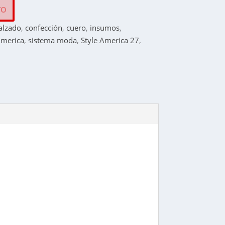
TO
alzado
,
confección
,
cuero
,
insumos
,
America
,
sistema moda
,
Style America 27
,