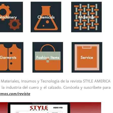
e Materiales, Insumos y Tecnología de la revista STYLE AMERICA
la industria del cuero y el calzado. Conócela y suscríbete para
umos.com/revista