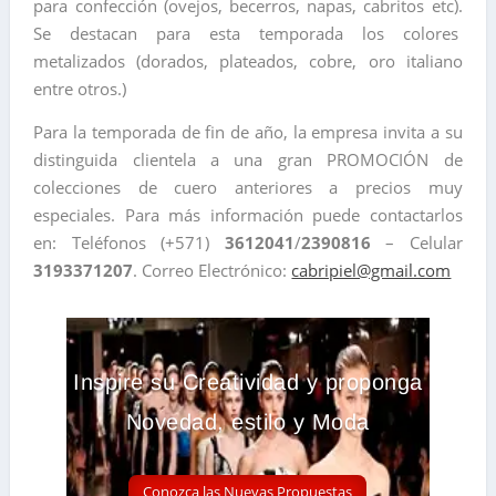
para confección (ovejos, becerros, napas, cabritos etc).
Se destacan para esta temporada los colores
metalizados (dorados, plateados, cobre, oro italiano
entre otros.)
Para la temporada de fin de año, la empresa invita a su
distinguida clientela a una gran PROMOCIÓN de
colecciones de cuero anteriores a precios muy
especiales. Para más información puede contactarlos
en: Teléfonos (+571)
3612041
/
2390816
– Celular
3193371207
. Correo Electrónico:
cabripiel@gmail.com
Inspire su Creatividad y proponga
Novedad, estilo y Moda
Conozca las Nuevas Propuestas