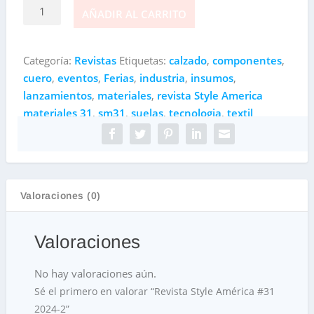
Revista
AÑADIR AL CARRITO
Style
América
#31
Categoría:
Revistas
Etiquetas:
calzado
,
componentes
,
2024-
cuero
,
eventos
,
Ferias
,
industria
,
insumos
,
2
lanzamientos
,
materiales
,
revista Style America
cantidad
materiales 31
,
sm31
,
suelas
,
tecnologia
,
textil
Valoraciones (0)
Valoraciones
No hay valoraciones aún.
Sé el primero en valorar “Revista Style América #31
2024-2”