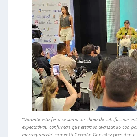
“
Durante esta feria se sintió un clima de satisfacción ent
expectativas, confirman que estamos avanzando con paso
marroquinería
” comentó Germán González presidente ej