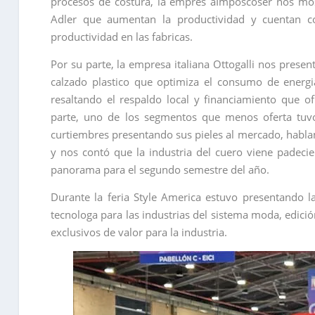
procesos de costura, la empres aImposcoser nos m
Adler que aumentan la productividad y cuentan co
productividad en las fabricas.
Por su parte, la empresa italiana Ottogalli nos prese
calzado plastico que optimiza el consumo de energi
resaltando el respaldo local y financiamiento que of
parte, uno de los segmentos que menos oferta tuvo
curtiembres presentando sus pieles al mercado, hablam
y nos contó que la industria del cuero viene padec
panorama para el segundo semestre del año.
Durante la feria Style America estuvo presentando l
tecnologa para las industrias del sistema moda, edici
exclusivos de valor para la industria.