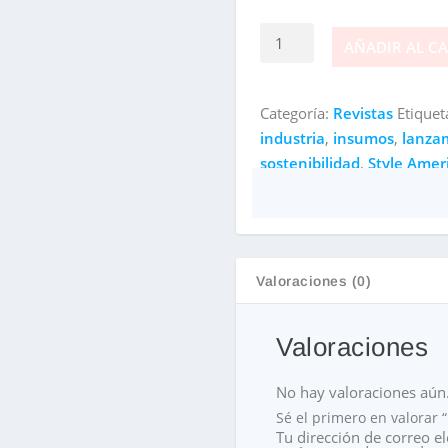
Revista
AÑADIR AL C
Style
América
#32
Categoría:
Revistas
Etiquet
2025-
industria
,
insumos
,
lanza
1
sostenibilidad
,
Style Amer
cantidad
Valoraciones (0)
Valoraciones
No hay valoraciones aún
Sé el primero en valorar 
Tu dirección de correo el