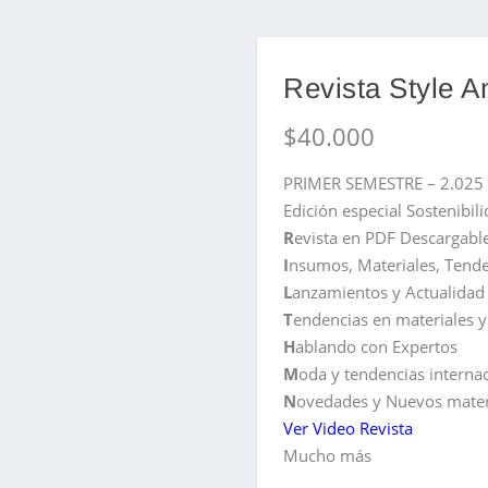
Revista Style 
$
40.000
PRIMER SEMESTRE – 2.025
Edición especial Sostenibil
R
evista en PDF Descargable
I
nsumos, Materiales, Tende
L
anzamientos y Actualidad 
T
endencias en materiales
H
ablando con Expertos
M
oda y tendencias interna
N
ovedades y Nuevos mater
Ver Video Revista
Mucho más