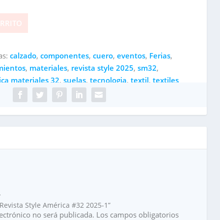
ARRITO
as:
calzado
,
componentes
,
cuero
,
eventos
,
Ferias
,
mientos
,
materiales
,
revista style 2025
,
sm32
,
ica materiales 32
,
suelas
,
tecnologia
,
textil
,
textiles
.
“Revista Style América #32 2025-1”
ectrónico no será publicada.
Los campos obligatorios