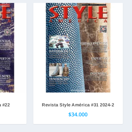
a #22
Revista Style América #31 2024-2
$
34.000